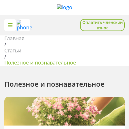
Оплатить членский
взнос
Главная
О союзе
Общественная приемная
/
Статьи
Отделения
Помощь садоводам
/
Полезное и познавательное
Новости
Полезное и познавательное
База знаний
Полезное и познавательное
Записаться на приём
Вступить в союз