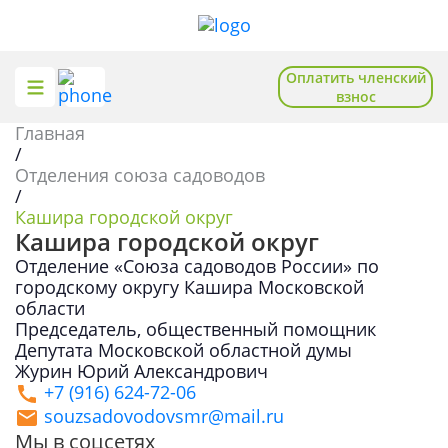
Оплатить членский
взнос
Главная
О союзе
Общественная приемная
/
Отделения союза садоводов
Отделения
Помощь садоводам
/
Кашира городской округ
Новости
Полезное и познавательное
Кашира городской округ
Отделение «Союза садоводов России» по
База знаний
городскому округу Кашира Московской
области
Председатель, общественный помощник
Депутата Московской областной думы
Записаться на приём
Журин Юрий Александрович
+7 (916) 624-72-06
Вступить в союз
souzsadovodovsmr@mail.ru
Мы в соцсетях