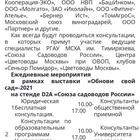
Кооперация-ЭКО», ООО НВП «БашИнком»,
ООО «Молгато», ЗАО «Иколайн», ООО «Фитинг-
Ателье», «Бернер Ист», «ТомАгроС»,
Московский союз виноградарей, ООО
«Партнер» и другие.
Как всегда будут проводиться консультации,
в которых примут участие ведущие
специалисты РГАУ МСХА им. Тимирязева,
«Союза Садоводов России», Центра
«Цветоводы Москвы» при ОВОП, клубов
«Сеньор Помидор», «Цветоводы Москвы».
Ежедневные мероприятия
в рамках выставки «Обнови свой
сад»-
2021
на стенде
D
2
A
«Союза садоводов России»
Юридическая
Консультанты
10.00-
1
бесплатная
общественной
17.00
консультация.
приемной
Консультации по
образовательным
Консультанты
10.00-
2
программам
Университета
17.00