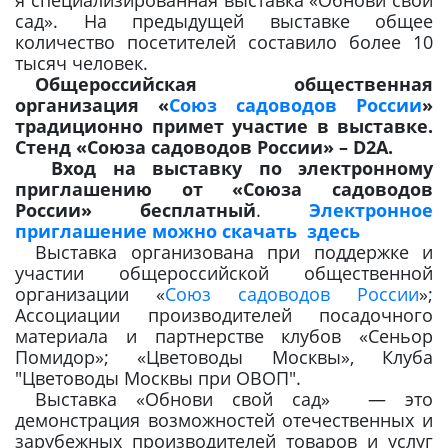
я специализированная выставка «Обнови свой
сад». На предыдущей выставке общее
количество посетителей составило более 10
тысяч человек.
Общероссийская общественная
организация «
Союз садоводов России
»
традиционно примет участие в выставке.
Стенд «Союза садоводов России»
–
D
2
A
.
Вход на выставку по электронному
приглашению от «Союза садоводов
России» бесплатный
.
Электронное
приглашение можно скачать здесь
Выставка организована при поддержке и
участии общероссийской общественной
организации «
Союз садоводов России
»;
Ассоциации производителей посадочного
материала и партнерстве клубов «Сеньор
Помидор»; «Цветоводы Москвы», Клуба
"Цветоводы Москвы при ОВОП".
Выставка «Обнови свой сад» — это
демонстрация возможностей отечественных и
зарубежных производителей товаров и услуг