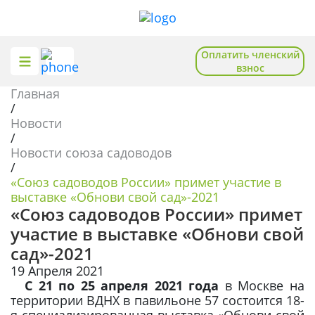
Оплатить членский
взнос
Главная
О союзе
Общественная приемная
/
Новости
Отделения
Помощь садоводам
/
Новости союза садоводов
Новости
Полезное и познавательное
/
«Союз садоводов России» примет участие в
База знаний
выставке «Обнови свой сад»-2021
«Союз садоводов России» примет
участие в выставке «Обнови свой
Записаться на приём
сад»-2021
19 Апреля 2021
Вступить в союз
С 21 по 25 апреля 2021 года
в Москве на
территории ВДНХ в павильоне 57 состоится 18-