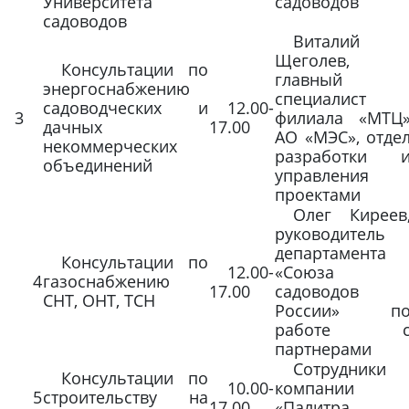
Университета
садоводов
садоводов
Виталий
Щеголев,
Консультации по
главный
энергоснабжению
специалист
садоводческих и
12.00-
3
филиала «МТЦ
дачных
17.00
АО «МЭС», отде
некоммерческих
разработки 
объединений
управления
проектами
Олег Киреев
руководитель
департамента
Консультации по
12.00-
«Союза
4
газоснабжению
17.00
садоводов
СНТ, ОНТ, ТСН
России» п
работе 
партнерами
Сотрудники
Консультации по
10.00-
компании
5
строительству на
17.00
«Палитра