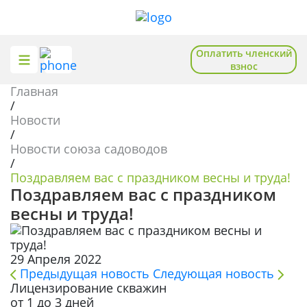
Оплатить членский
взнос
Главная
О союзе
Общественная приемная
/
Новости
Отделения
Помощь садоводам
/
Новости союза садоводов
Новости
Полезное и познавательное
/
Поздравляем вас с праздником весны и труда!
База знаний
Поздравляем вас с праздником
весны и труда!
Записаться на приём
29 Апреля 2022
Предыдущая новость
Следующая новость
Вступить в союз
Лицензирование скважин
от 1 до 3 дней