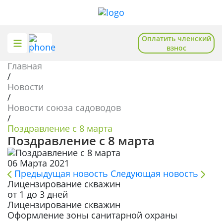
Оплатить членский
взнос
Главная
О союзе
Общественная приемная
/
Новости
Отделения
Помощь садоводам
/
Новости союза садоводов
Новости
Полезное и познавательное
/
Поздравление с 8 марта
База знаний
Поздравление с 8 марта
06 Марта 2021
Предыдущая новость
Следующая новость
Записаться на приём
Лицензирование скважин
от 1 до 3 дней
Вступить в союз
Лицензирование скважин
Оформление зоны санитарной охраны