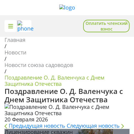
Оплатить членский
взнос
Главная
О союзе
Общественная приемная
/
Новости
Отделения
Помощь садоводам
/
Новости союза садоводов
Новости
Полезное и познавательное
/
Поздравление О. Д. Валенчука с Днем
База знаний
Защитника Отечества
Поздравление О. Д. Валенчука с
Днем Защитника Отечества
Записаться на приём
20 Февраля 2026
Вступить в союз
Предыдущая новость
Следующая новость
Лицензирование скважин